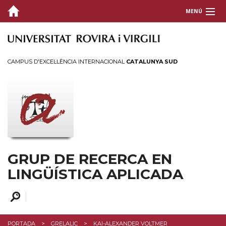
MENÚ
PORTADA
MEMBRES
CAMPUS D'EXCEL·LÈNCIA INTERNACIONAL
CATALUNYA SUD
RECERCA
PROJECTES
GRELALIC
Presentació
GRUP DE RECERCA EN
Jornades i seminaris
LINGÜÍSTICA APLICADA
Publicacions
Congressos
Membres
PORTADA
GRELALIC
KAI-ALEXANDER VOLTMER