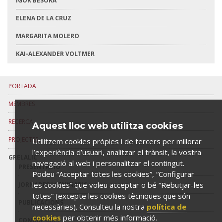
ÍGOR BESORA
ELENA DE LA CRUZ
MARGARITA MOLERO
KAI-ALEXANDER VOLTMER
PORTADA
MEMBRES
RECERCA
Aquest lloc web utilitza cookies
PROJECTES
Utilitzem cookies pròpies i de tercers per millorar
l’experiència d’usuari, analitzar el trànsit, la vostra
GRELALIC
navegació al web i personalitzar el contingut.
PRESENTACIÓ
Podeu “Acceptar totes les cookies”, “Configurar
les cookies” que voleu acceptar o bé “Rebutjar-les
JORNADES I SEMINARIS
totes” (excepte les cookies tècniques que són
PUBLICACIONS
necessàries). Consulteu la nostra
política de
cookies
per obtenir més informació.
CONGRESSOS